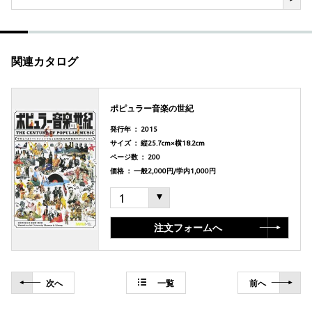
関連カタログ
ポピュラー音楽の世紀
発行年 ： 2015
サイズ ： 縦25.7cm×横18.2cm
ページ数 ： 200
価格 ： 一般2,000円/学内1,000円
注文フォームへ
次
へ
一覧
前
へ