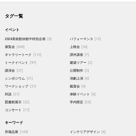
タグ一覧
イベント
2024美術館休館中特別企画
[6]
パフォーマンス
[13]
展覧会
[649]
上映会
[50]
ギャラリートーク
[113]
課外講座
[7]
トークイベント
[97]
建築ツアー
[2]
講演会
[57]
公開制作
[3]
シンポジウム
[31]
演劇上演
[6]
ワークショップ
[51]
鑑賞会
[4]
対談
[31]
体験イベント
[6]
図書館展示
[52]
学内限定
[20]
コンサート
[17]
キーワード
所蔵品展
[169]
インテリアデザイン
[6]