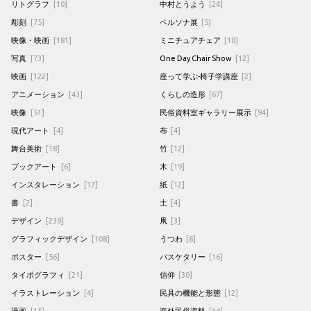
リトグラフ
[10]
中村とうよう
[24]
彫刻
[75]
ペルソナ展
[5]
映像・映画
[181]
ミニチュアチェア
[10]
写真
[73]
One Day Chair Show
[12]
映画
[122]
座って学ぶ-椅子学講座
[2]
アニメーション
[43]
くらしの造形
[67]
映像
[51]
民俗資料室ギャラリー展示
[94]
現代アート
[4]
布
[4]
舞台美術
[18]
竹
[12]
ブックアート
[6]
木
[19]
インスタレーション
[17]
紙
[12]
書
[2]
土
[4]
デザイン
[239]
凧
[3]
グラフィックデザイン
[108]
うつわ
[8]
ポスター
[56]
バスケタリー
[16]
タイポグラフィ
[21]
信仰
[30]
イラストレーション
[4]
民具の機能と形態
[12]
漫画
[15]
海外民俗資料
[14]