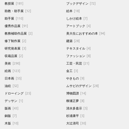
教授展
[181]
ブックデザイン
[72]
助教・助手展
[12]
絵本
[18]
助手展
[110]
しかけ絵本
[7]
優秀作品展
[91]
アートブック
[4]
教務補助作品展
[2]
美大生におすすめの本
[94]
修了制作展
[2]
建築
[28]
研究発表展
[3]
テキスタイル
[4]
収蔵品展
[2]
ファッション
[8]
美術
[290]
工芸・民芸
[21]
絵画
[123]
金工
[3]
日本画
[55]
やきもの
[9]
油絵
[52]
ムサビのデザイン
[28]
ドローイング
[25]
博物図譜
[14]
デッサン
[1]
柳瀬正夢
[8]
版画
[43]
清水多嘉示
[5]
銅版
[7]
杉浦康平
[5]
木版
[10]
大辻清司
[30]