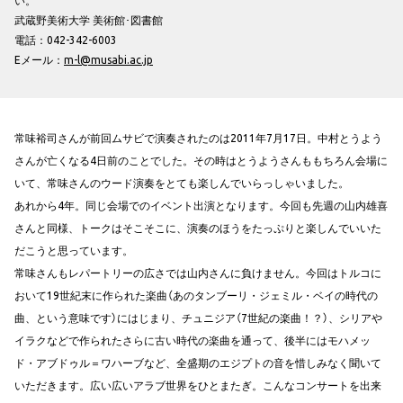
武蔵野美術大学 美術館･図書館
電話：042-342-6003
Eメール：
m-l@musabi.ac.jp
常味裕司さんが前回ムサビで演奏されたのは2011年7月17日。中村とうよう
さんが亡くなる4日前のことでした。その時はとうようさんももちろん会場に
いて、常味さんのウード演奏をとても楽しんでいらっしゃいました。
あれから4年。同じ会場でのイベント出演となります。今回も先週の山内雄喜
さんと同様、トークはそこそこに、演奏のほうをたっぷりと楽しんでいいた
だこうと思っています。
常味さんもレパートリーの広さでは山内さんに負けません。今回はトルコに
おいて19世紀末に作られた楽曲（あのタンブーリ・ジェミル・ベイの時代の
曲、という意味です）にはじまり、チュニジア（7世紀の楽曲！？）、シリアや
イラクなどで作られたさらに古い時代の楽曲を通って、後半にはモハメッ
ド・アブドゥル＝ワハーブなど、全盛期のエジプトの音を惜しみなく聞いて
いただきます。広い広いアラブ世界をひとまたぎ。こんなコンサートを出来