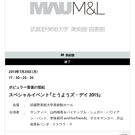
美術館
終了
2015年7月20日（月）
17：30～20：30
ポピュラー音楽の世紀
スペシャルイベント「とうようズ・デイ 2015」
会場
武蔵野美術大学美術館ホール
出演者
サンディー、山内雄喜＆パイナップル・シュガー・ハワイア
ン・バンド、常味裕司 and his friends、サカキマンゴー、片山
叔美&バンダ・ドスウラ・ラ