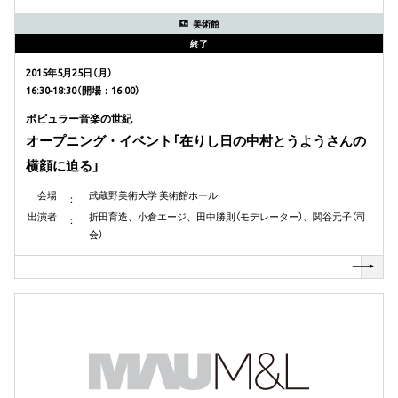
美術館
終了
2015年5月25日（月）
16:30-18:30（開場：16:00）
ポピュラー音楽の世紀
オープニング・イベント「在りし日の中村とうようさんの
横顔に迫る」
会場
武蔵野美術大学 美術館ホール
出演者
折田育造、小倉エージ、田中勝則（モデレーター）、関谷元子（司
会）